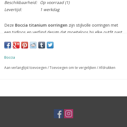
Beschikbaarheid:
Op voorraad
(1)
Levertijd:
1 werkdag
Deze
Boccia titanium oorringen
zijn stijlvolle oorringen met
een tijdloos en verfijnd design dat moeiteloos bij elke outfit past
— van casual tot chic. Dankzij het subtiele model zijn ze ideaal
om dagelijks te dragen, maar ze geven ook nét dat beetje extra
bij nettere looks.
Boccia
De oorringen zijn gemaakt van
hoogwaardig titanium
, een
Aan verlanglijst toevoegen
/
Toevoegen om te vergelijken
/
Afdrukken
lichtgewicht en huidvriendelijk materiaal
dat comfortabel
draagt, zelfs bij langdurig gebruik. Titanium is bovendien
hypoallergeen
, wat deze oorringen perfect maakt voor
mensen met een gevoelige huid.
Waarom deze Boccia oorringen?
• Tijdloos en elegant ontwerp
• Gemaakt van lichtgewicht en huidvriendelijk titanium
• Comfortabel om te dragen, ook de hele dag door