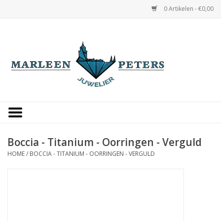
0 Artikelen - €0,00
Home
Horloges
Sieraden
Gepersonaliseerd
Boccia - Titanium - Oorringen - Verguld
HOME
/
BOCCIA - TITANIUM - OORRINGEN - VERGULD
Occasions
Trouwringen
Overige