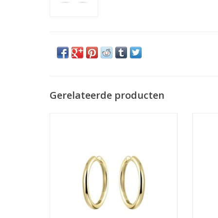
Gerelateerde producten
Gisser Hoops - Verguld zilver oorringen - 3
Gisser 
mm - 30 mm
TOEVOEGEN AAN WINKELWAGEN
TO