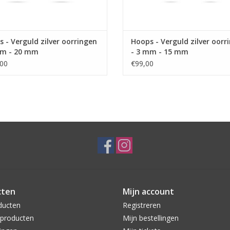
 - Verguld zilver oorringen
Hoops - Verguld zilver oorr
mm - 20 mm
- 3 mm - 15 mm
00
€99,00
cten
Mijn account
ducten
Registreren
producten
Mijn bestellingen