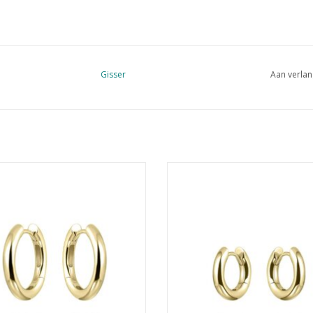
Gisser
Aan verlan
Hoops - Verguld zilver oorringen - 3
Gisser Hoops - Verguld zilver oorri
mm - 20 mm
mm - 15 mm
EVOEGEN AAN WINKELWAGEN
TOEVOEGEN AAN WINKELWA