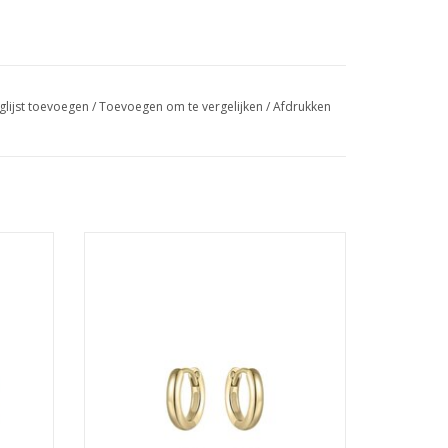
glijst toevoegen
/
Toevoegen om te vergelijken
/
Afdrukken
ngen - 3
Gisser Hoops - Verguld zilver oorringen - 3
mm - 12 mm
GEN
TOEVOEGEN AAN WINKELWAGEN