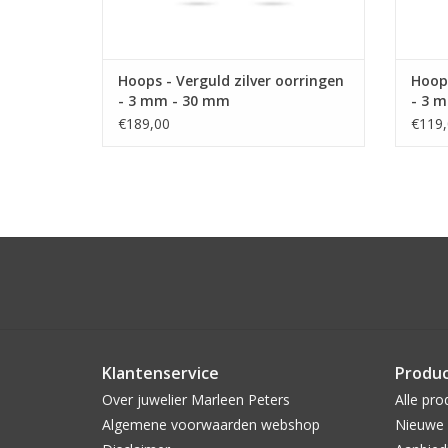
Hoops - Verguld zilver oorringen
Hoops
- 3 mm - 30 mm
- 3 
€189,00
€119,
Klantenservice
Produ
Over juwelier Marleen Peters
Alle pro
Algemene voorwaarden webshop
Nieuwe 