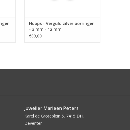
ingen
Hoops - Verguld zilver oorringen
- 3 mm - 12 mm
€89,00
Juwelier Marleen Peters
Karel de Groteplein 5, 7415 DH,
Deventer