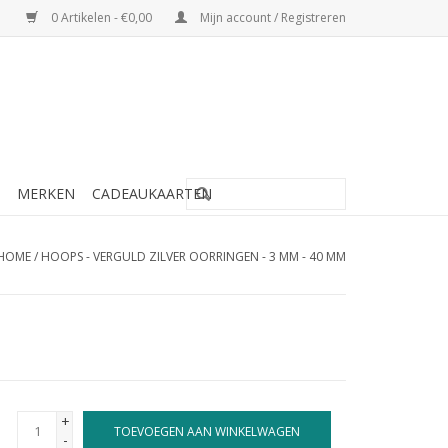
0 Artikelen - €0,00
Mijn account / Registreren
MERKEN
CADEAUKAARTEN
HOME
/
HOOPS - VERGULD ZILVER OORRINGEN - 3 MM - 40 MM
+
TOEVOEGEN AAN WINKELWAGEN
-