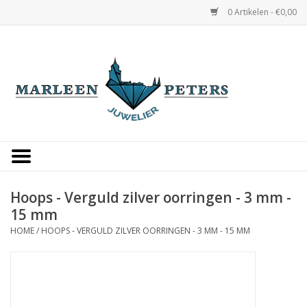
0 Artikelen - €0,00
Home
Horloges
Sieraden
Gepersonaliseerd
Hoops - Verguld zilver oorringen - 3 mm -
15 mm
Occasions
HOME
/
HOOPS - VERGULD ZILVER OORRINGEN - 3 MM - 15 MM
Trouwringen
Overige