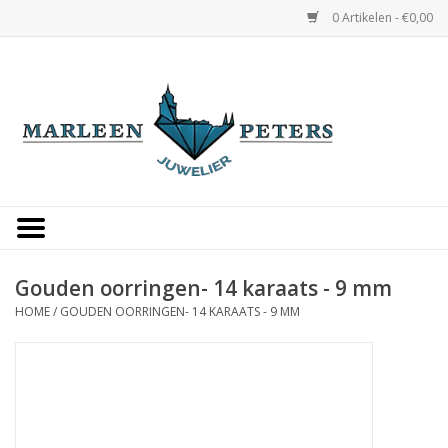
0 Artikelen - €0,00
Home
Horloges
Sieraden
Gepersonaliseerd
Gouden oorringen- 14 karaats - 9 mm
HOME
/
GOUDEN OORRINGEN- 14 KARAATS - 9 MM
Occasions
Trouwringen
Overige