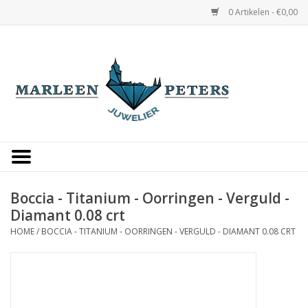
0 Artikelen - €0,00
Home
Horloges
Sieraden
Gepersonaliseerd
Boccia - Titanium - Oorringen - Verguld -
Diamant 0.08 crt
Occasions
HOME
/
BOCCIA - TITANIUM - OORRINGEN - VERGULD - DIAMANT 0.08 CRT
Trouwringen
Overige