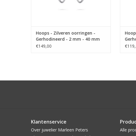
Hoops - Zilveren oorringen -
Hoops
Gerhodineerd - 2 mm - 40 mm
Gerh
€149,00
€119,
Klantenservice
Produ
Over juwelier Marleen Peters
Alle pro