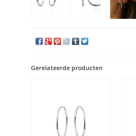
Gerelateerde producten
Gisser Hoops - Zilveren oorringen -
Gis
Gerhodineerd - 2 mm - 40 mm
G
TOEVOEGEN AAN WINKELWAGEN
TO