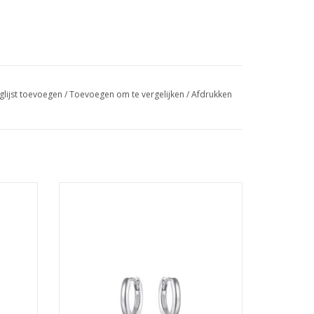
glijst toevoegen
/
Toevoegen om te vergelijken
/
Afdrukken
en -
Gisser Hoops - Zilveren oorringen -
mm
Gerhodineerd - 2 mm - 12 mm
GEN
TOEVOEGEN AAN WINKELWAGEN