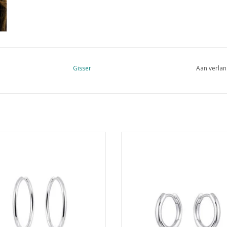
Gisser
Aan verlan
ser Hoops - Zilveren oorringen -
Gisser Hoops - Zilveren oorring
erhodineerd - 2 mm - 30 mm
Gerhodineerd - 2 mm - 15 
EVOEGEN AAN WINKELWAGEN
TOEVOEGEN AAN WINKELWA