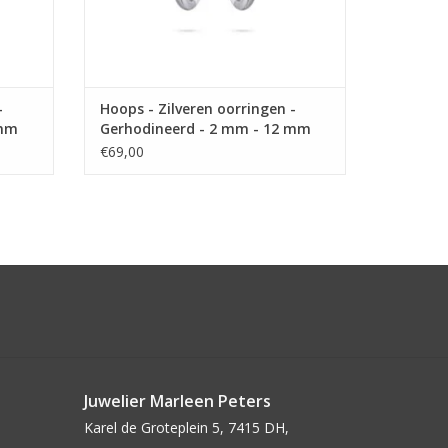
-
Hoops - Zilveren oorringen -
 mm
Gerhodineerd - 2 mm - 12 mm
€69,00
Juwelier Marleen Peters
Karel de Groteplein 5, 7415 DH,