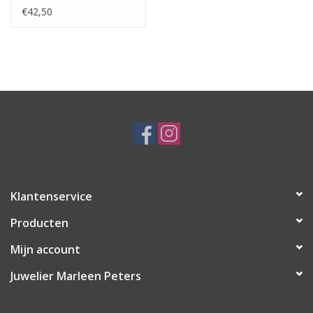
Mat/glanzend -
€42,50
Zirkonia
Klantenservice
Producten
Mijn account
Juwelier Marleen Peters