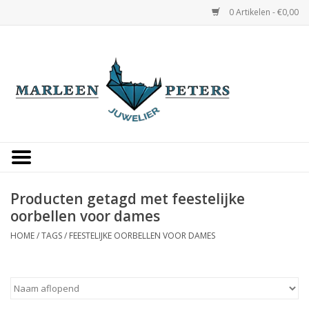
0 Artikelen - €0,00
Home
Horloges
Sieraden
Gepersonaliseerd
Producten getagd met feestelijke
oorbellen voor dames
Occasions
HOME
/
TAGS
/
FEESTELIJKE OORBELLEN VOOR DAMES
Trouwringen
Overige