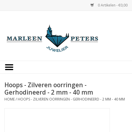
0 Artikelen - €0,00
Home
Horloges
Sieraden
Gepersonaliseerd
Hoops - Zilveren oorringen -
Gerhodineerd - 2 mm - 40 mm
Occasions
HOME
/
HOOPS - ZILVEREN OORRINGEN - GERHODINEERD - 2 MM - 40 MM
Trouwringen
Overige