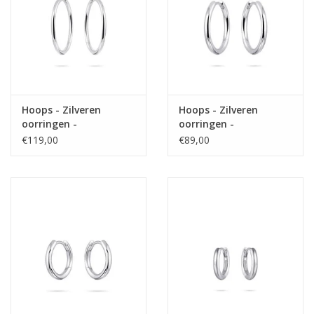
Hoops - Zilveren
Hoops - Zilveren
oorringen -
oorringen -
Gerhodineerd - 2 mm -
Gerhodineerd - 2 mm -
€119,00
€89,00
30 mm
20 mm