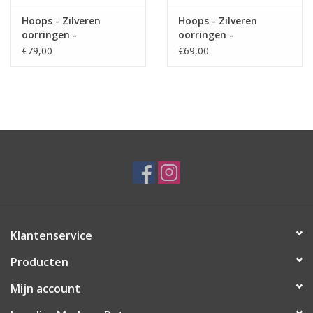
Hoops - Zilveren
Hoops - Zilveren
oorringen -
oorringen -
Gerhodineerd - 2 mm -
Gerhodineerd - 2 mm -
€79,00
€69,00
15 mm
12 mm
Klantenservice
Producten
Mijn account