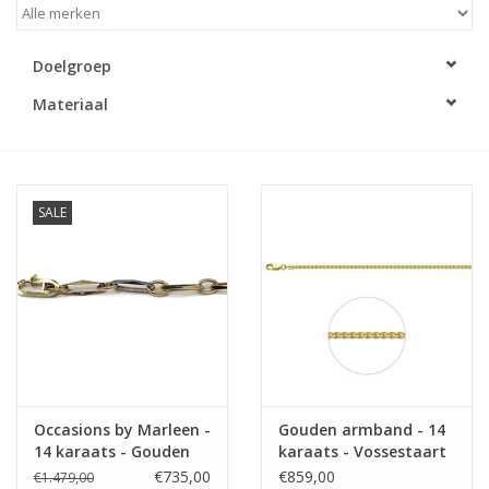
Merken
Doelgroep
Materiaal
Cadeaukaarten
SALE
Occasions by Marleen -
Gouden armband - 14
14 karaats - Gouden
karaats - Vossestaart
armband - Closed for
- 2,1 mm - 19 cm
€735,00
€859,00
€1.479,00