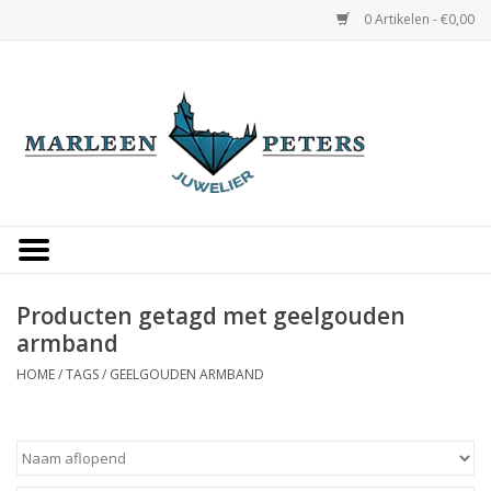
0 Artikelen - €0,00
Home
Horloges
Sieraden
Gepersonaliseerd
Producten getagd met geelgouden
armband
Occasions
HOME
/
TAGS
/
GEELGOUDEN ARMBAND
Trouwringen
Overige