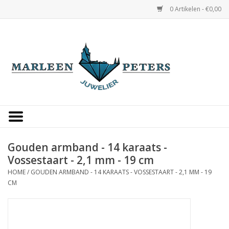
0 Artikelen - €0,00
Home
Horloges
Sieraden
Gepersonaliseerd
Gouden armband - 14 karaats -
Vossestaart - 2,1 mm - 19 cm
Occasions
HOME
/
GOUDEN ARMBAND - 14 KARAATS - VOSSESTAART - 2,1 MM - 19
CM
Trouwringen
Overige