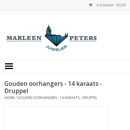
0 Artikelen - €0,00
Home
Horloges
Sieraden
Gepersonaliseerd
Gouden oorhangers - 14 karaats -
Druppel
Occasions
HOME
/
GOUDEN OORHANGERS - 14 KARAATS - DRUPPEL
Trouwringen
Overige