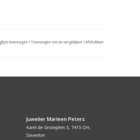
glijst toevoegen
/
Toevoegen om te vergelijken
/
Afdrukken
Juwelier Marleen Peters
Karel de Groteplein 5, 7415 DH,
Deventer