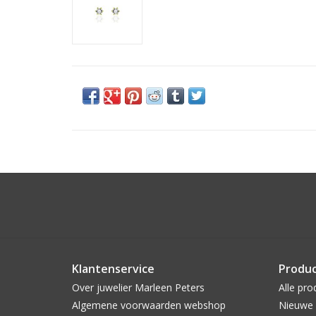
Klantenservice
Produ
Over juwelier Marleen Peters
Alle pro
Algemene voorwaarden webshop
Nieuwe 