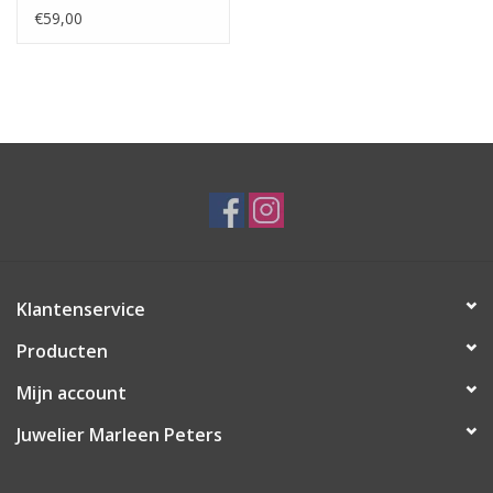
Synthetisch Smaragd -
€59,00
Zirkonia - Maat 18.5
Klantenservice
Producten
Mijn account
Juwelier Marleen Peters