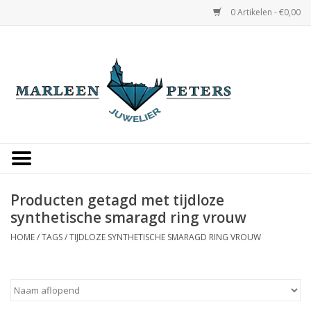
0 Artikelen - €0,00
Home
Horloges
Sieraden
Gepersonaliseerd
Producten getagd met tijdloze
synthetische smaragd ring vrouw
Occasions
HOME
/
TAGS
/
TIJDLOZE SYNTHETISCHE SMARAGD RING VROUW
Trouwringen
Overige