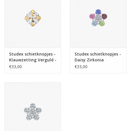
Studex schietknopjes -
Studex schietknopjes -
Klauwzetting Verguld -
Daisy Zirkonia
Zirkonia 4 mm - 7521-
Regenboog - 7512-
€33,00
€33,00
0100 (112)
6213 (163)