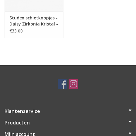
Studex schietknopjes -
Daisy Zirkonia Kristal -
7512-6004 (154)
€33,00
Klantenservice
Producten
Mijn account