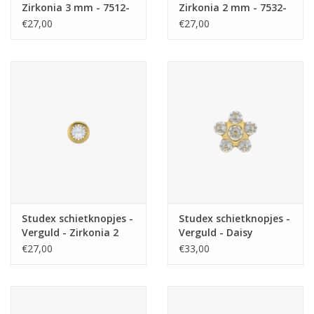
Zirkonia 3 mm - 7512-
Zirkonia 2 mm - 7532-
0204 (142)
0204 (140)
€27,00
€27,00
Studex schietknopjes -
Studex schietknopjes -
Verguld - Zirkonia 2
Verguld - Daisy
mm - 7531-0204 (139)
Zirkonia Kristal - 7512-
€27,00
€33,00
6213 (153)