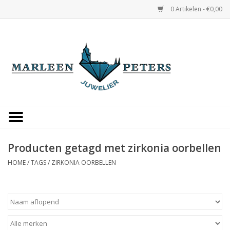
0 Artikelen - €0,00
Home
Horloges
Sieraden
Gepersonaliseerd
Producten getagd met zirkonia oorbellen
HOME
/
TAGS
/
ZIRKONIA OORBELLEN
Occasions
Trouwringen
Overige