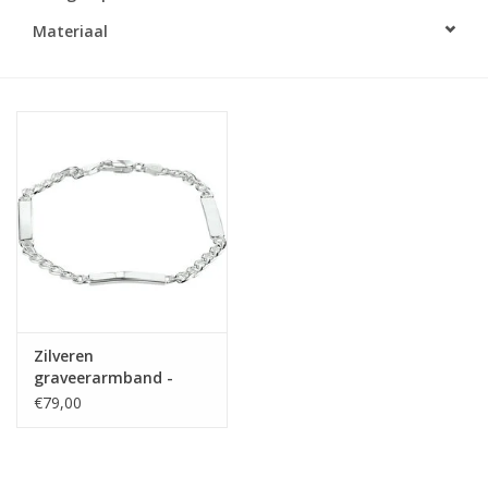
Materiaal
Merken
Cadeaukaarten
Zilveren
graveerarmband -
Anker - 3 plaatjes - 4,0
€79,00
mm - 19 cm