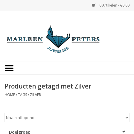
0 Artikelen - €0,00
Home
Horloges
Sieraden
Gepersonaliseerd
Producten getagd met Zilver
HOME
/
TAGS
/
ZILVER
Occasions
Trouwringen
Overige
Doelgroep