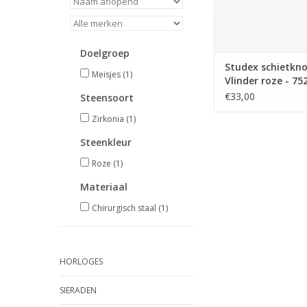
Doelgroep
Studex schietkno
Meisjes
(1)
Vlinder roze - 75
(350)
€33,00
Steensoort
Zirkonia
(1)
Steenkleur
Roze
(1)
Materiaal
Chirurgisch staal
(1)
HORLOGES
SIERADEN