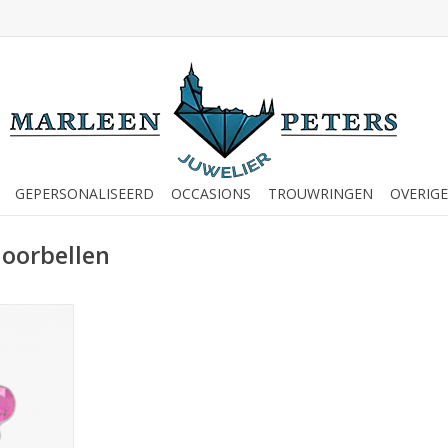
GEPERSONALISEERD
OCCASIONS
TROUWRINGEN
OVERIGE
 oorbellen
tknopjes -
2010 (350)
NKELWAGEN