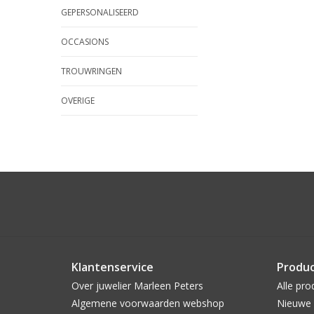
GEPERSONALISEERD
OCCASIONS
TROUWRINGEN
OVERIGE
Klantenservice
Produ
Over juwelier Marleen Peters
Alle pro
Algemene voorwaarden webshop
Nieuwe 