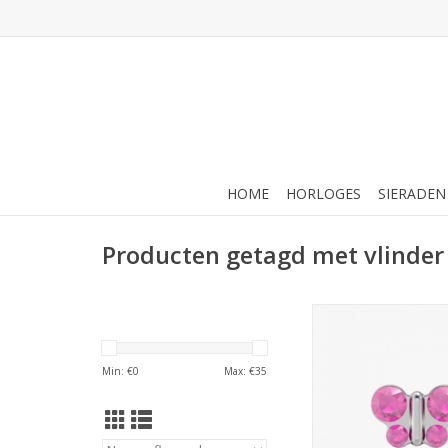
HOME
HORLOGES
SIERADEN
Producten getagd met vlinder
Studex Studex schie
Vlinder roze - 7524-
TOEVOEGEN AAN WI
Min: €
0
Max: €
35