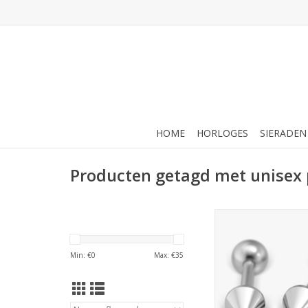
HOME
HORLOGES
SIERADEN
Producten getagd met unisex 
Studex Studex Barbel
7512-2360 (1
TOEVOEGEN AAN WI
Min: €
0
Max: €
35