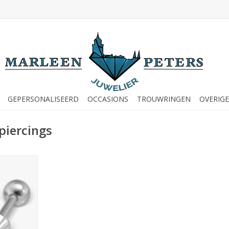
GEPERSONALISEERD
OCCASIONS
TROUWRINGEN
OVERIGE
piercings
l - Cone -
82)
NKELWAGEN