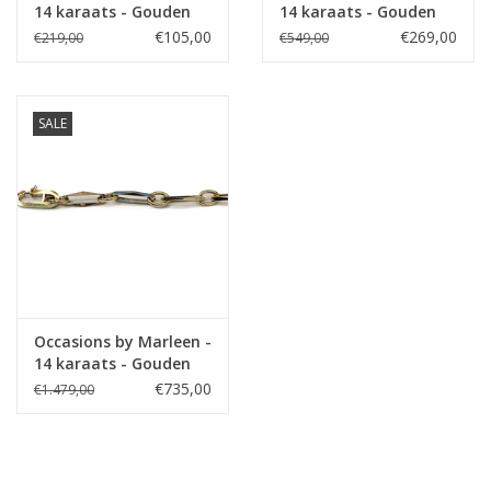
14 karaats - Gouden
14 karaats - Gouden
sterrenbeeld -
oorknoppen - Granaat
€105,00
€269,00
€219,00
€549,00
Weegschaal
SALE
Occasions by Marleen -
14 karaats - Gouden
armband - Closed for
€735,00
€1.479,00
ever - 19 cm