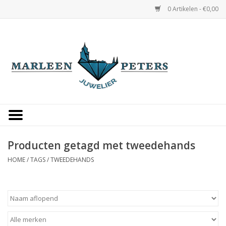
0 Artikelen - €0,00
Home
Horloges
Sieraden
Gepersonaliseerd
Producten getagd met tweedehands
HOME
/
TAGS
/
TWEEDEHANDS
Occasions
Trouwringen
Overige