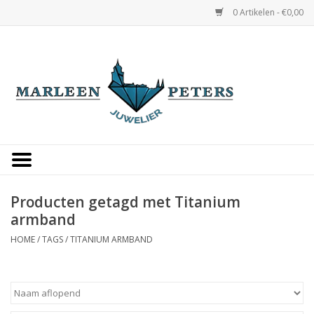
0 Artikelen - €0,00
Home
Horloges
Sieraden
Gepersonaliseerd
Producten getagd met Titanium
armband
Occasions
HOME
/
TAGS
/
TITANIUM ARMBAND
Trouwringen
Overige