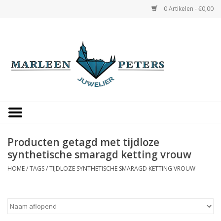
0 Artikelen - €0,00
Home
Horloges
Sieraden
Gepersonaliseerd
Producten getagd met tijdloze
synthetische smaragd ketting vrouw
Occasions
HOME
/
TAGS
/
TIJDLOZE SYNTHETISCHE SMARAGD KETTING VROUW
Trouwringen
Overige