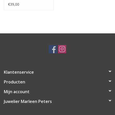
Synthetisch Smaragd -
€39,00
Zirkonia
Klantenservice
Producten
Mijn account
Juwelier Marleen Peters