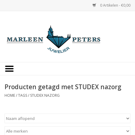
0 Artikelen - €0,00
Home
Horloges
Sieraden
Gepersonaliseerd
Producten getagd met STUDEX nazorg
HOME
/
TAGS
/
STUDEX NAZORG
Occasions
Trouwringen
Overige