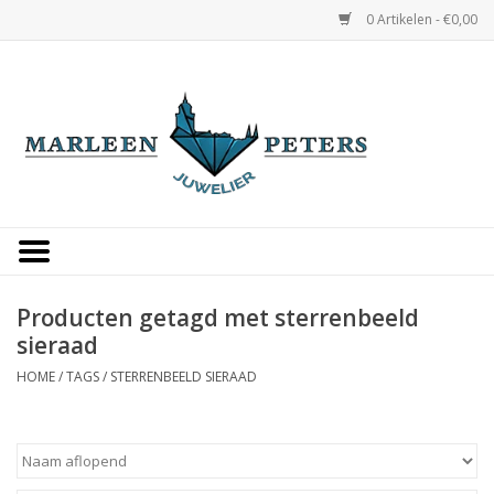
0 Artikelen - €0,00
Home
Horloges
Sieraden
Gepersonaliseerd
Producten getagd met sterrenbeeld
sieraad
Occasions
HOME
/
TAGS
/
STERRENBEELD SIERAAD
Trouwringen
Overige