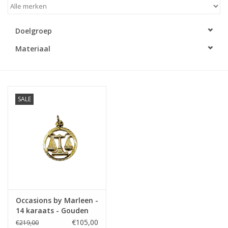
Merken
Doelgroep
Materiaal
Cadeaukaarten
SALE
Occasions by Marleen -
14 karaats - Gouden
sterrenbeeld -
€105,00
€219,00