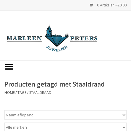
0 Artikelen - €0,00
Home
Horloges
Sieraden
Gepersonaliseerd
Producten getagd met Staaldraad
HOME
/
TAGS
/
STAALDRAAD
Occasions
Trouwringen
Overige