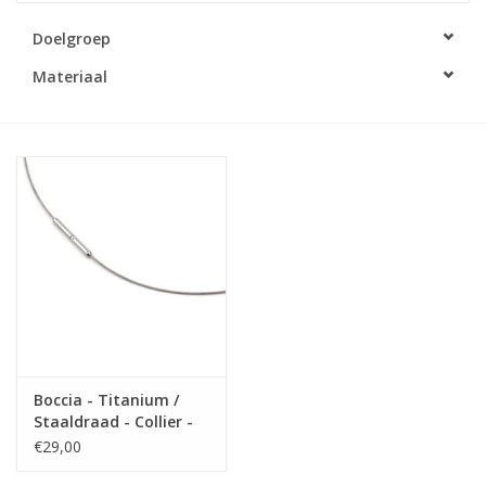
Doelgroep
Merken
Materiaal
Cadeaukaarten
Boccia - Titanium /
Staaldraad - Collier -
45 cm
€29,00