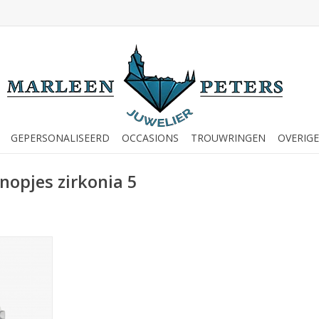
GEPERSONALISEERD
OCCASIONS
TROUWRINGEN
OVERIGE
nopjes zirkonia 5
tknopjes -
ia 5 mm -
23)
NKELWAGEN