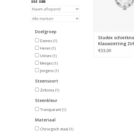
Doelgroep
Studex schietkno
Dames
(1)
Klauwzetting Zir
Heren
(1)
mm - 7592-0100 (
€33,00
Unisex
(1)
Meisjes
(1)
Jongens
(1)
Steensoort
Zirkonia
(1)
Steenkleur
Transparant
(1)
Materiaal
Chirurgisch staal
(1)