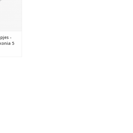
pjes -
konia 5
123)