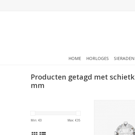
HOME
HORLOGES
SIERADEN
Producten getagd met schietk
mm
Studex Studex schie
Klauwzetting Zirkon
7592-0100 (1
Min: €
0
Max: €
35
TOEVOEGEN AAN WI