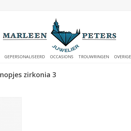
GEPERSONALISEERD
OCCASIONS
TROUWRINGEN
OVERIGE
nopjes zirkonia 3
tknopjes -
ia 3 mm -
11)
NKELWAGEN