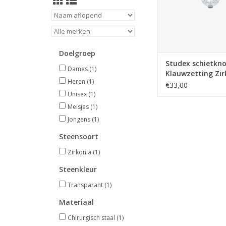
Doelgroep
Studex schietkno
Dames
(1)
Klauwzetting Zir
Heren
(1)
mm - 7512-0100 (
€33,00
Unisex
(1)
Meisjes
(1)
Jongens
(1)
Steensoort
Zirkonia
(1)
Steenkleur
Transparant
(1)
Materiaal
Chirurgisch staal
(1)