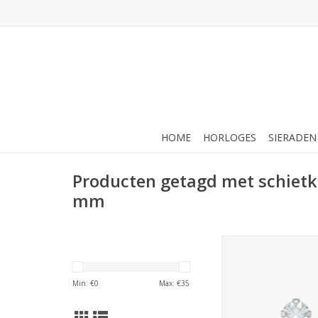
HOME
HORLOGES
SIERADEN
Producten getagd met schietk
mm
Studex Studex schie
Klauwzetting Zirkon
7512-0100 (1
Min: €
0
Max: €
35
TOEVOEGEN AAN WI