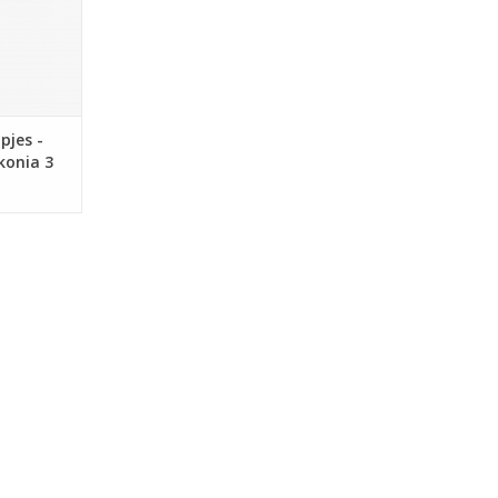
pjes -
konia 3
111)