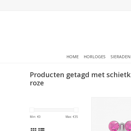
HOME
HORLOGES
SIERADEN
Producten getagd met schietk
roze
Studex Studex schie
Vlinder roze - 7524-
TOEVOEGEN AAN WI
Min: €
0
Max: €
35