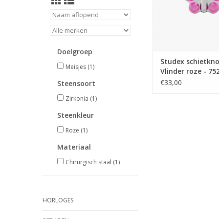
Doelgroep
Studex schietkno
Meisjes
(1)
Vlinder roze - 75
(350)
€33,00
Steensoort
Zirkonia
(1)
Steenkleur
Roze
(1)
Materiaal
Chirurgisch staal
(1)
HORLOGES