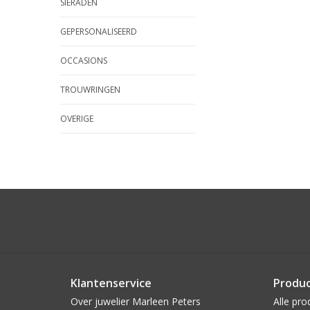
SIERADEN
GEPERSONALISEERD
OCCASIONS
TROUWRINGEN
OVERIGE
Klantenservice
Produ
Over juwelier Marleen Peters
Alle pro