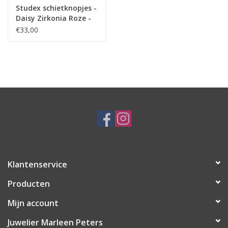
Studex schietknopjes -
Daisy Zirkonia Roze -
7512-6023 (159)
€33,00
Klantenservice
Producten
Mijn account
Juwelier Marleen Peters