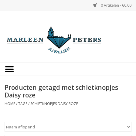
0 Artikelen - €0,00
Home
Horloges
Sieraden
Gepersonaliseerd
Producten getagd met schietknopjes
Daisy roze
Occasions
HOME
/
TAGS
/
SCHIETKNOPJES DAISY ROZE
Trouwringen
Overige