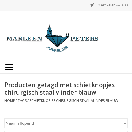
0 Artikelen - €0,00
Home
Horloges
Sieraden
Gepersonaliseerd
Producten getagd met schietknopjes
chirurgisch staal vlinder blauw
Occasions
HOME
/
TAGS
/
SCHIETKNOPJES CHIRURGISCH STAAL VLINDER BLAUW
Trouwringen
Overige