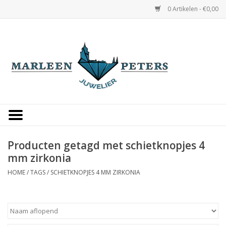
0 Artikelen - €0,00
Home
Horloges
Sieraden
Gepersonaliseerd
Producten getagd met schietknopjes 4
mm zirkonia
Occasions
HOME
/
TAGS
/
SCHIETKNOPJES 4 MM ZIRKONIA
Trouwringen
Overige