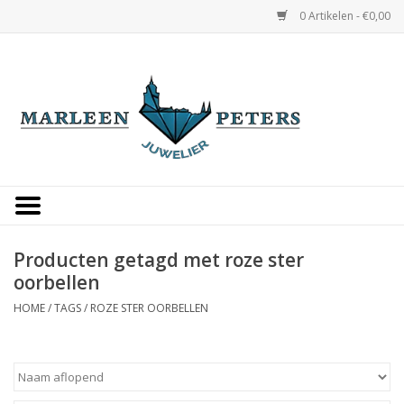
0 Artikelen - €0,00
Home
Horloges
Sieraden
Gepersonaliseerd
Producten getagd met roze ster
oorbellen
Occasions
HOME
/
TAGS
/
ROZE STER OORBELLEN
Trouwringen
Overige