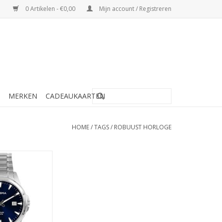
0 Artikelen - €0,00
Mijn account / Registreren
MERKEN
CADEAUKAARTEN
HOME
/
TAGS
/
ROBUUST HORLOGE
 Horloge - P1719
N WINKELWAGEN