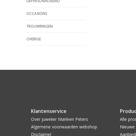
GEPERSONALISEERD
OCCASIONS
TROUWRINGEN
OVERIGE
Klantenservice
Produ
Over juwelier Marleen Peters
Alle pro
Algemene voorwaarden webshop
Nieuwe 
Disclaimer
Aanbied