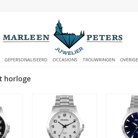
GEPERSONALISEERD
OCCASIONS
TROUWRINGEN
OVERIGE
t horloge
oge - P1726
Prisma Prisma - Horloge - P1725
Prisma Prisma -
NKELWAGEN
TOEVOEGEN AAN WINKELWAGEN
TOEVOEGEN AA