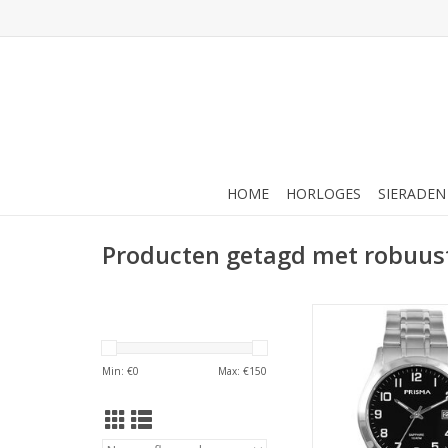
HOME
HORLOGES
SIERADEN
Producten getagd met robuus
Prisma Prisma - Horl
TOEVOEGEN AAN WI
Min: €
0
Max: €
150