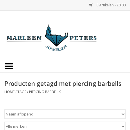
0 Artikelen - €0,00
Home
Horloges
Sieraden
Gepersonaliseerd
Producten getagd met piercing barbells
HOME
/
TAGS
/
PIERCING BARBELLS
Occasions
Trouwringen
Overige