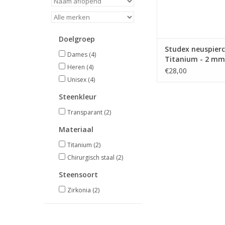
Doelgroep
Studex neuspierc
Dames
(4)
Titanium - 2 mm
Heren
(4)
Zirkonia
€28,00
Unisex
(4)
Steenkleur
Transparant
(2)
Materiaal
Titanium
(2)
Chirurgisch staal
(2)
Steensoort
Zirkonia
(2)