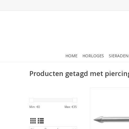
HOME
HORLOGES
SIERADEN
Producten getagd met piercin
Studex Studex neusp
Titanium - 2 mm - 
TOEVOEGEN AAN WI
Min: €
0
Max: €
35