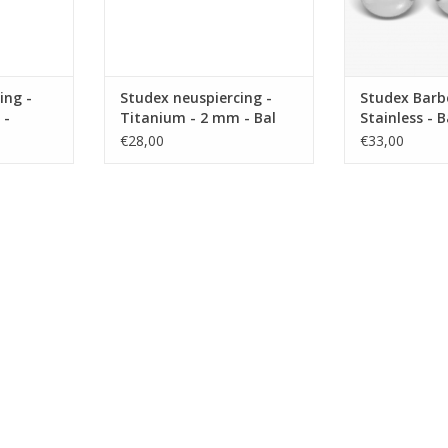
ing -
Studex neuspiercing -
Studex Barbe
 -
Titanium - 2 mm - Bal
Stainless - B
2300 (181)
€28,00
€33,00