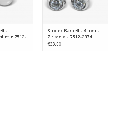
ll -
Studex Barbell - 4 mm -
alletje 7512-
Zirkonia - 7512-2374
(183)
€33,00