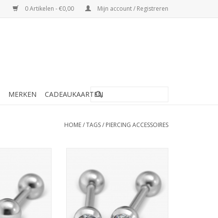
0 Artikelen - €0,00
Mijn account / Registreren
MERKEN
CADEAUKAARTEN
HOME
/
TAGS
/
PIERCING ACCESSOIRES
bell - Stainless -
Studex Studex Barbell - 4 mm -
12-2300 (181)
Zirkonia - 7512-2374 (183)
N WINKELWAGEN
TOEVOEGEN AAN WINKELWAGEN