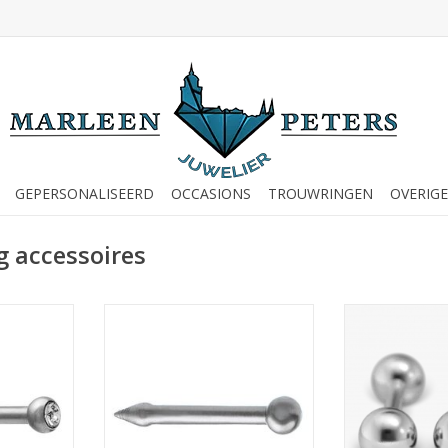
GEPERSONALISEERD
OCCASIONS
TROUWRINGEN
OVERIGE
g accessoires
iercing -
Studex Studex neuspiercing -
Studex Studex Bar
Zirkonia
Titanium - 2 mm - Bal
Balletje 75
NKELWAGEN
TOEVOEGEN AAN WINKELWAGEN
TOEVOEGEN AA