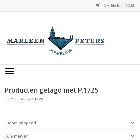
0 Artikelen - €0,00
Home
Horloges
Sieraden
Gepersonaliseerd
Producten getagd met P.1725
HOME
/
TAGS
/
P.1725
Occasions
Trouwringen
Overige