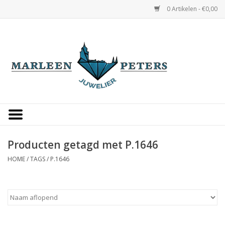
0 Artikelen - €0,00
Home
Horloges
Sieraden
Gepersonaliseerd
Producten getagd met P.1646
HOME
/
TAGS
/
P.1646
Occasions
Trouwringen
Overige