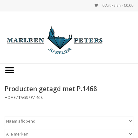
0 Artikelen - €0,00
Home
Horloges
Sieraden
Gepersonaliseerd
Producten getagd met P.1468
HOME
/
TAGS
/
P.1468
Occasions
Trouwringen
Overige