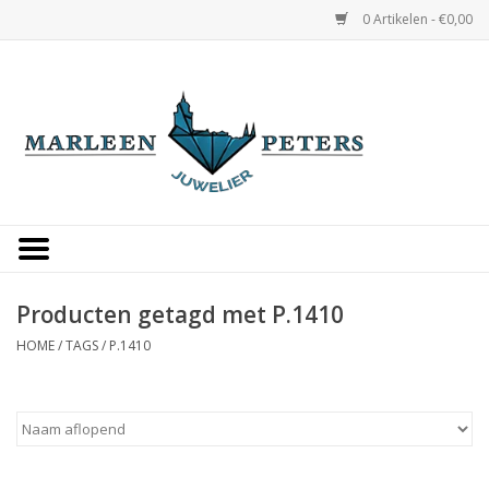
0 Artikelen - €0,00
Home
Horloges
Sieraden
Gepersonaliseerd
Producten getagd met P.1410
HOME
/
TAGS
/
P.1410
Occasions
Trouwringen
Overige