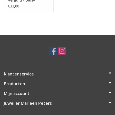
Verguld - Daisy
Zirkonia Kristal - 7512-
€33,00
6213 (153)
Klantenservice
Producten
Mijn account
Juwelier Marleen Peters