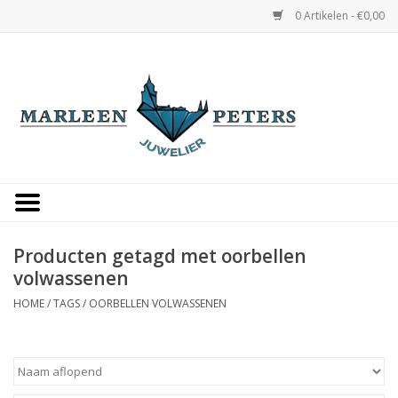
0 Artikelen - €0,00
Home
Horloges
Sieraden
Gepersonaliseerd
Producten getagd met oorbellen
volwassenen
Occasions
HOME
/
TAGS
/
OORBELLEN VOLWASSENEN
Trouwringen
Overige