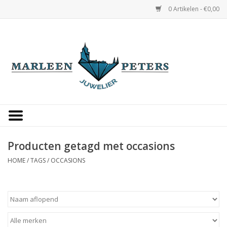
0 Artikelen - €0,00
Home
Horloges
Sieraden
Gepersonaliseerd
Producten getagd met occasions
HOME
/
TAGS
/
OCCASIONS
Occasions
Trouwringen
Overige