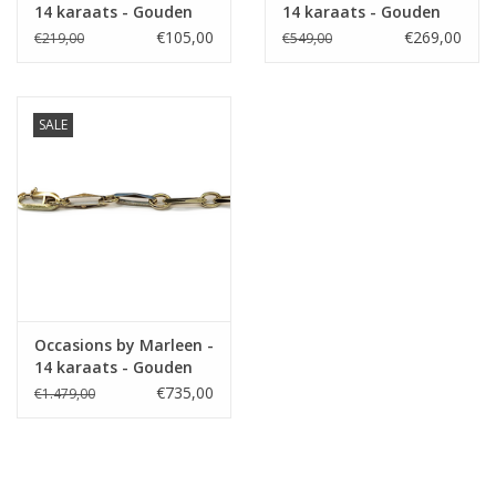
14 karaats - Gouden
14 karaats - Gouden
sterrenbeeld -
oorknoppen - Granaat
€105,00
€269,00
€219,00
€549,00
Weegschaal
SALE
Occasions by Marleen -
14 karaats - Gouden
armband - Closed for
€735,00
€1.479,00
ever - 19 cm