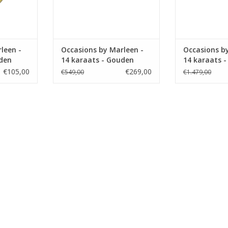
leen -
Occasions by Marleen -
Occasions b
uden
14 karaats - Gouden
14 karaats 
oorknoppen - Granaat
armband - C
€105,00
€269,00
€549,00
€1.479,00
ever - 19 cm