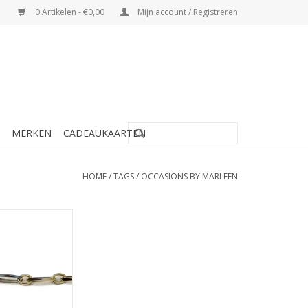
0 Artikelen - €0,00
Mijn account / Registreren
MERKEN
CADEAUKAARTEN
HOME
/
TAGS
/
OCCASIONS BY MARLEEN
arleen Occasions
 karaats - Gouden
ed for ever - 19
cm
N WINKELWAGEN