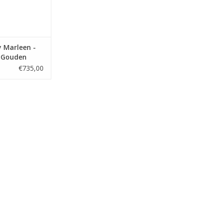
y Marleen -
- Gouden
losed for
€735,00