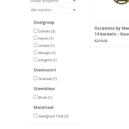
Doelgroep
Occasions by Mar
Dames
(3)
14 karaats - Go
Heren
(1)
sterrenbeeld -
€219,00
Weegschaal
Unisex
(1)
Meisjes
(1)
Jongens
(1)
Steensoort
Granaat
(1)
Steenkleur
Bruin
(1)
Materiaal
Geelgoud 14 kt
(3)