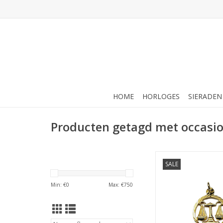
HOME
HORLOGES
SIERADEN
Producten getagd met occasi
Occasions by Marlee
SALE
by Marleen - 14 karaa
sterrenbeeld - We
Min: €
0
Max: €
750
TOEVOEGEN AAN WI