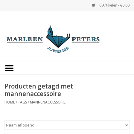
0 Artikelen - €0,00
Home
Horloges
Sieraden
Gepersonaliseerd
Producten getagd met
mannenaccessoire
Occasions
HOME
/
TAGS
/
MANNENACCESSOIRE
Trouwringen
Overige