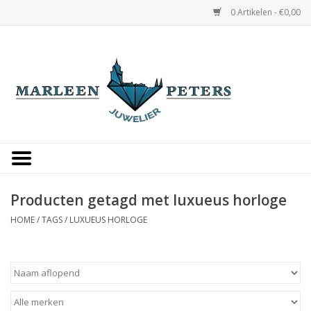
0 Artikelen - €0,00
Home
Horloges
Sieraden
Gepersonaliseerd
Producten getagd met luxueus horloge
HOME
/
TAGS
/
LUXUEUS HORLOGE
Occasions
Trouwringen
Overige