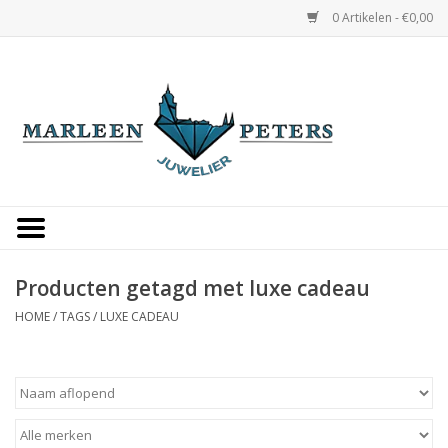
0 Artikelen - €0,00
Home
Horloges
Sieraden
Gepersonaliseerd
Producten getagd met luxe cadeau
HOME
/
TAGS
/
LUXE CADEAU
Occasions
Trouwringen
Overige