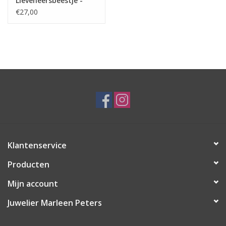
Lieveheersbeestje -
7512-0603 (174)
€27,00
Klantenservice
Producten
Mijn account
Juwelier Marleen Peters