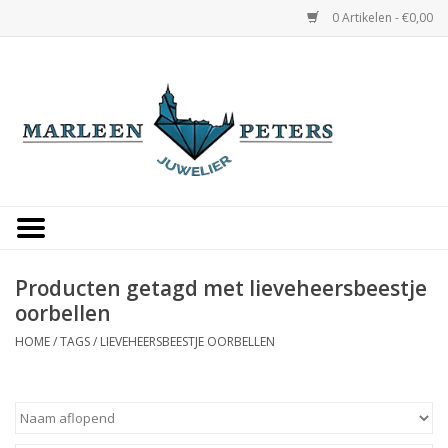
0 Artikelen - €0,00
Home
Horloges
Sieraden
Gepersonaliseerd
Producten getagd met lieveheersbeestje
oorbellen
Occasions
HOME
/
TAGS
/
LIEVEHEERSBEESTJE OORBELLEN
Trouwringen
Overige