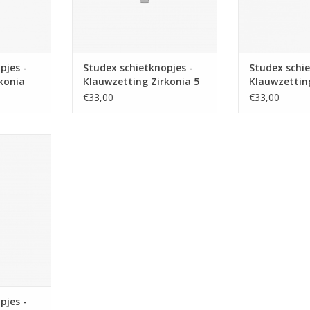
pjes -
Studex schietknopjes -
Studex schie
konia
Klauwzetting Zirkonia 5
Klauwzetting
12-0103
mm - 7592-0100 (123)
mm - 7522-0
€33,00
€33,00
tknopjes -
ia 2 mm -
09)
NKELWAGEN
pjes -