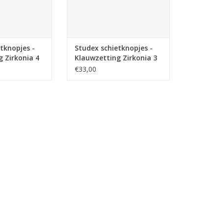
tknopjes -
Studex schietknopjes -
 Zirkonia 4
Klauwzetting Zirkonia 3
100 (113)
mm - 7512-0100 (111)
€33,00