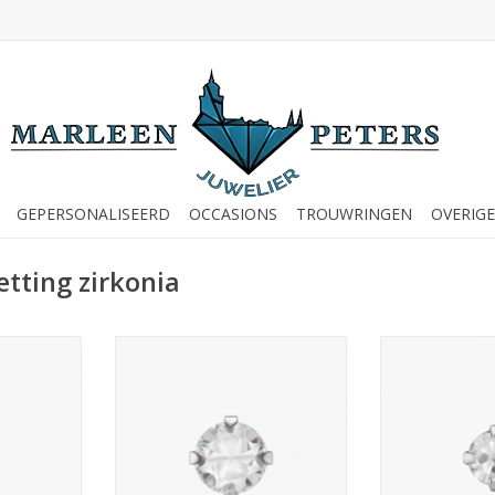
GEPERSONALISEERD
OCCASIONS
TROUWRINGEN
OVERIGE
tting zirkonia
tknopjes -
Studex Studex schietknopjes -
Studex Studex 
ia blauw 3
Klauwzetting Zirkonia 5 mm -
Klauwzetting 
(130)
7592-0100 (123)
7522-01
NKELWAGEN
TOEVOEGEN AAN WINKELWAGEN
TOEVOEGEN AA