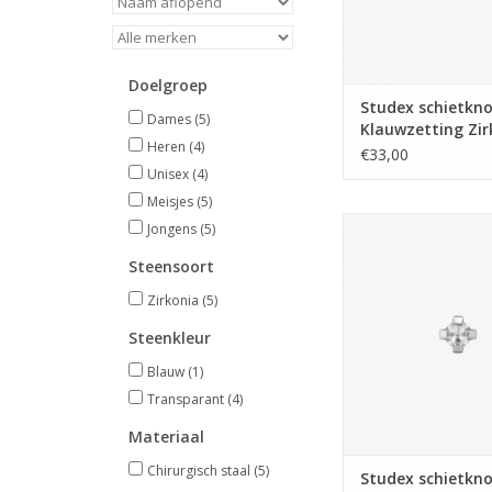
Doelgroep
Studex schietkno
Dames
(5)
Klauwzetting Zir
Heren
(4)
blauw 3 mm - 75
€33,00
(130)
Unisex
(4)
Meisjes
(5)
Studex Studex schie
Jongens
(5)
Klauwzetting Zirkon
Steensoort
7532-0100 (1
Zirkonia
(5)
TOEVOEGEN AAN WI
Steenkleur
Blauw
(1)
Transparant
(4)
Materiaal
Chirurgisch staal
(5)
Studex schietkno