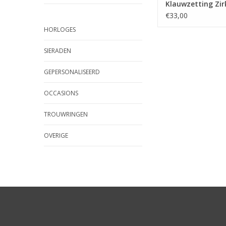
Klauwzetting Zir
mm - 7532-0100 (
€33,00
HORLOGES
SIERADEN
GEPERSONALISEERD
OCCASIONS
TROUWRINGEN
OVERIGE