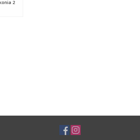
konia 2
109)