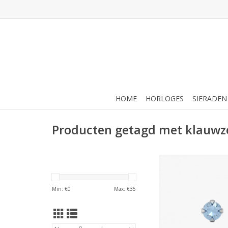
HOME
HORLOGES
SIERADEN
Producten getagd met klauwze
Studex Studex schie
Klauwzetting Zirkon
mm - 7512-0103 
Min: €
0
Max: €
35
TOEVOEGEN AAN WI