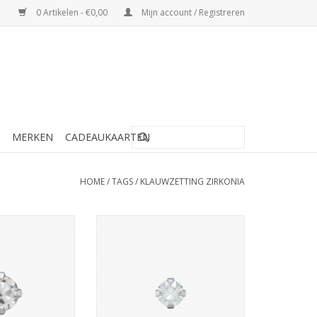
0 Artikelen - €0,00
Mijn account / Registreren
MERKEN
CADEAUKAARTEN
HOME
/
TAGS
/
KLAUWZETTING ZIRKONIA
schietknopjes -
Studex Studex schietknopjes -
Zirkonia 4 mm -
Klauwzetting Zirkonia 3 mm -
00 (113)
7512-0100 (111)
N WINKELWAGEN
TOEVOEGEN AAN WINKELWAGEN