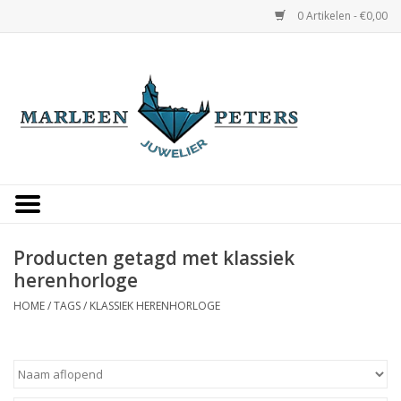
0 Artikelen - €0,00
Home
Horloges
Sieraden
Gepersonaliseerd
Producten getagd met klassiek
herenhorloge
Occasions
HOME
/
TAGS
/
KLASSIEK HERENHORLOGE
Trouwringen
Overige