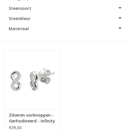
Steensoort
Merken
Steenkleur
Cadeaukaarten
Materiaal
Zilveren oorknoppen -
Gerhodineerd - Infinity
- Zirkonia
€39,00