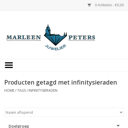
0 Artikelen - €0,00
Home
Horloges
Sieraden
Gepersonaliseerd
Producten getagd met infinitysieraden
HOME
/
TAGS
/
INFINITYSIERADEN
Occasions
Trouwringen
Overige
Doelgroep