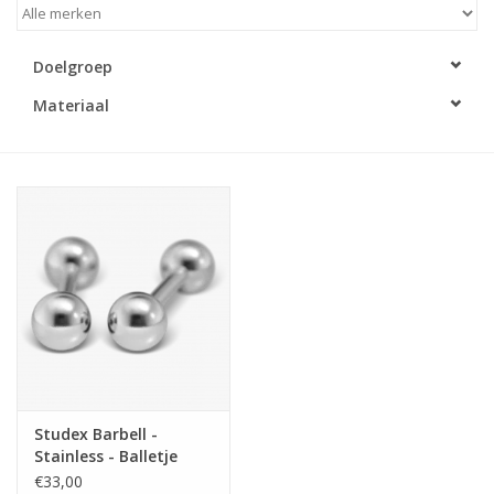
Merken
Doelgroep
Materiaal
Cadeaukaarten
Studex Barbell -
Stainless - Balletje
7512-2300 (181)
€33,00