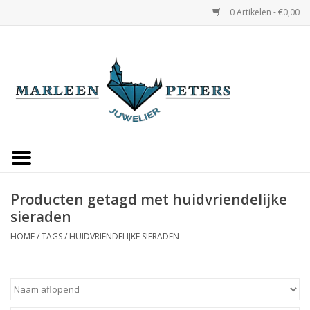
0 Artikelen - €0,00
Home
Horloges
Sieraden
Gepersonaliseerd
Producten getagd met huidvriendelijke
sieraden
Occasions
HOME
/
TAGS
/
HUIDVRIENDELIJKE SIERADEN
Trouwringen
Overige