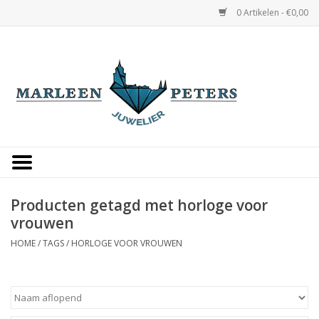
0 Artikelen - €0,00
Home
Horloges
Sieraden
Gepersonaliseerd
Producten getagd met horloge voor
vrouwen
Occasions
HOME
/
TAGS
/
HORLOGE VOOR VROUWEN
Trouwringen
Overige