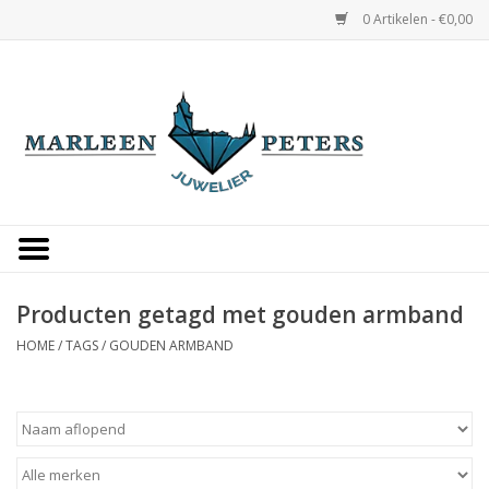
0 Artikelen - €0,00
Home
Horloges
Sieraden
Gepersonaliseerd
Producten getagd met gouden armband
HOME
/
TAGS
/
GOUDEN ARMBAND
Occasions
Trouwringen
Overige