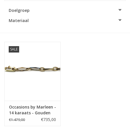
Doelgroep
Merken
Materiaal
Cadeaukaarten
SALE
Occasions by Marleen -
14 karaats - Gouden
armband - Closed for
€735,00
€1.479,00
ever - 19 cm